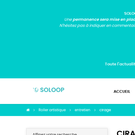
SOLOO
Une
permanence sera mise en pla
N'hésitez pas à indiquer en commentai
Toute l'actuali
ACCUEIL
Roller artistique
entretien
cirage
CIR
Affinez votre recherche