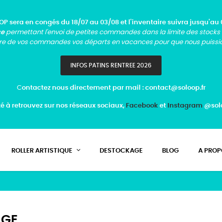
P sera en congés du 18/07 au 03/08 et l'inventaire suivra jusqu'au 
ce
permettant l'envoi de petites commandes dans la limite des stocks
re de vos commandes vos départs en vacances pour que nous puission
INFOS PATINS RENTREE 2026
C
ontactez nous directement par mail : contact@soloop.fr
té à retrouvez sur nos réseaux sociaux,
Facebook
et
Instagram
@solo
ROLLER ARTISTIQUE
DESTOCKAGE
BLOG
A PROP
AGE